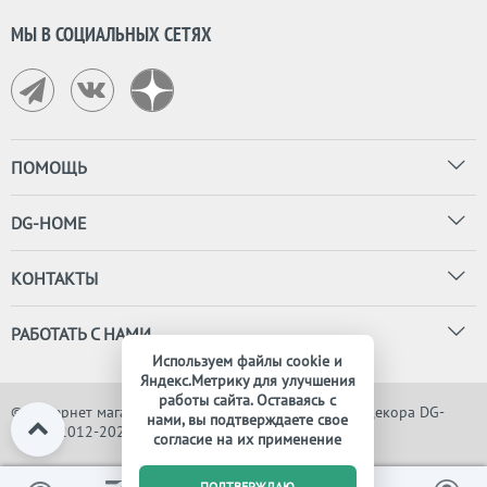
МЫ В СОЦИАЛЬНЫХ СЕТЯХ
ПОМОЩЬ
DG-HOME
КОНТАКТЫ
РАБОТАТЬ С НАМИ
Используем файлы cookie и
Яндекс.Метрику для улучшения
работы сайта. Оставаясь с
© Интернет магазин дизайнерской мебели, света и декора DG-
нами, вы подтверждаете свое
HOME, 2012-2026. Все права защищены
согласие на их применение
0
ПОДТВЕРЖДАЮ