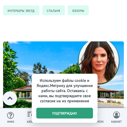
ИНТЕРЬЕРЫ ЗВЕЗД
СПАЛЬНЯ
ОБЗОРЫ
Используем файлы cookie и
Яндекс.Метрику для улучшения
работы сайта. Оставаясь с
нами, вы подтверждаете свое
согласие на их применение
0
ПОДТВЕРЖДАЮ
13 августа 2024
ИЗБРАННОЕ
ВЫ СМОТРЕЛИ
ИНФО
КАТАЛОГ
КОРЗИНА
КАБИНЕТ