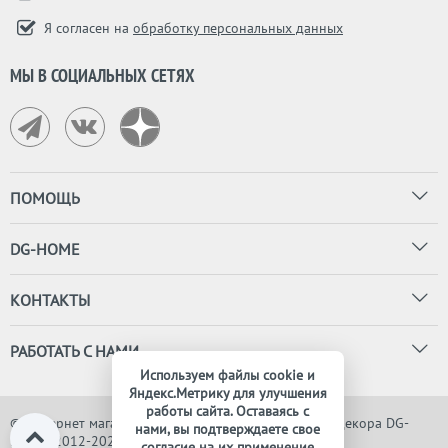
Я согласен на
обработку персональных данных
МЫ В СОЦИАЛЬНЫХ СЕТЯХ
ПОМОЩЬ
DG-HOME
КОНТАКТЫ
РАБОТАТЬ С НАМИ
Используем файлы cookie и
Яндекс.Метрику для улучшения
работы сайта. Оставаясь с
© Интернет магазин дизайнерской мебели, света и декора DG-
нами, вы подтверждаете свое
HOME, 2012-2026. Все права защищены
согласие на их применение