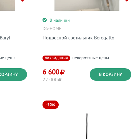
В наличии
DG-HOME
Baryt
Подвесной светильник Beregatto
ые цены
ликвидация
невероятные цены
6 600
КОРЗИНУ
В КОРЗИНУ
22 000
-70%