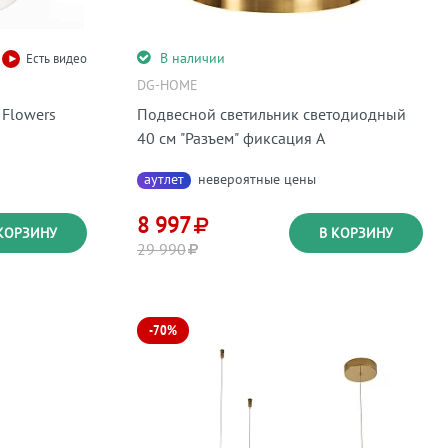
В наличии
Есть видео
DG-HOME
 Flowers
Подвесной светильник светодиодный
40 см "Разъем" фиксация А
аутлет
невероятные цены
8 997
КОРЗИНУ
В КОРЗИНУ
29 990
-70%