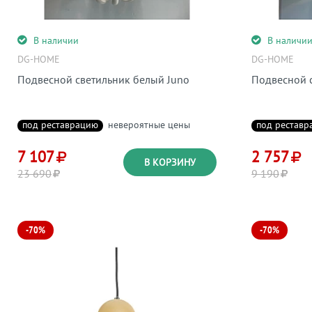
В наличии
В наличи
DG-HOME
DG-HOME
Подвесной светильник белый Juno
Подвесной с
под реставрацию
невероятные цены
под реставр
7 107
2 757
В КОРЗИНУ
23 690
9 190
-70%
-70%