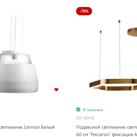
-70%
и
В наличии
DG-HOME
светильник Lennon Белый
Подвесной светильник све
60 см "Гексагон" фиксация А