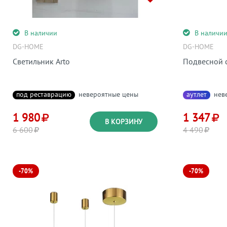
В наличии
В наличи
DG-HOME
DG-HOME
Светильник Arto
Подвесной 
под реставрацию
невероятные цены
аутлет
нев
1 980
1 347
В КОРЗИНУ
6 600
4 490
-70%
-70%