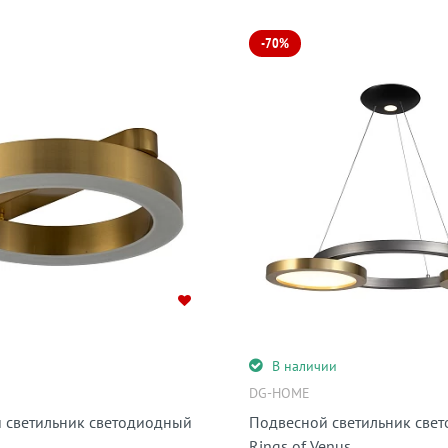
-70%
и
В наличии
DG-HOME
 светильник светодиодный
Подвесной светильник све
Rings of Venus