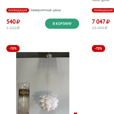
ликвидация
невероятные цены
ликвидация
540
7 047
В КОРЗИНУ
1 420
23 490
-70%
-70%