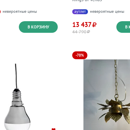
невероятные цены
аутлет
невероятные цены
13 437
В КОРЗИНУ
В 
44 790
-70%