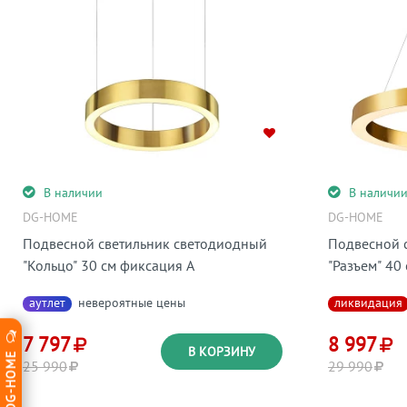
В наличии
В наличи
DG-HOME
DG-HOME
Подвесной светильник светодиодный
Подвесной 
"Кольцо" 30 см фиксация А
"Разъем" 40
аутлет
невероятные цены
ликвидация
7 797
8 997
В КОРЗИНУ
25 990
29 990