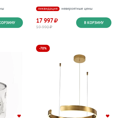
ены
ликвидация
невероятные цены
17 997
КОРЗИНУ
В КОРЗИНУ
59 990
-70%