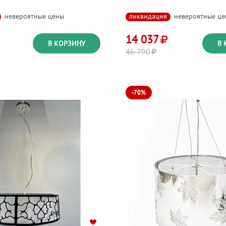
невероятные цены
ликвидация
невероятные ц
14 037
В КОРЗИНУ
В 
46 790
-70%