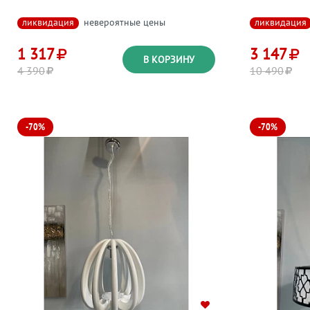
ликвидация
невероятные цены
ликвидация
1 317
3 147
В КОРЗИНУ
4 390
10 490
-70%
-70%