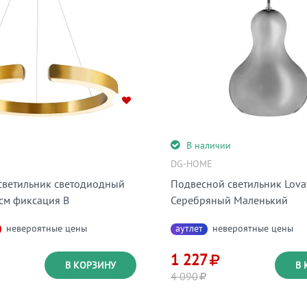
и
В наличии
DG-HOME
светильник светодиодный
Подвесной светильник Lova
 см фиксация В
Серебряный Маленький
невероятные цены
аутлет
невероятные цены
1 227
В КОРЗИНУ
В 
4 090