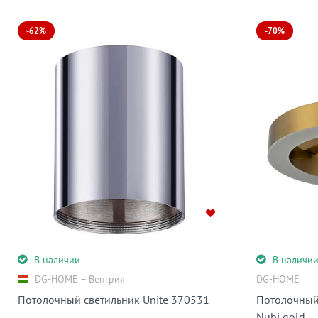
-62%
-70%
В наличии
В наличи
DG-HOME − Венгрия
DG-HOME
Потолочный светильник Unite 370531
Потолочный
Nubi gold