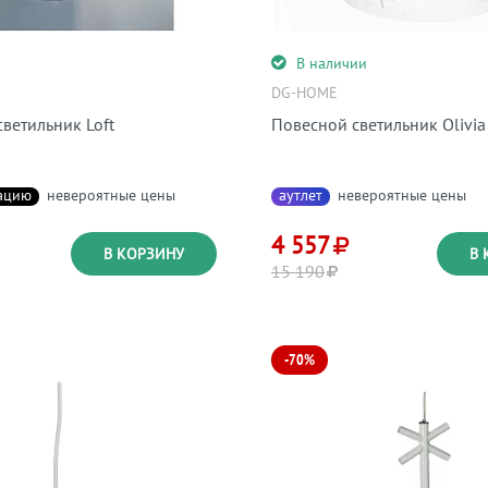
и
В наличии
DG-HOME
ветильник Loft
Повесной светильник Olivia
ацию
невероятные цены
аутлет
невероятные цены
4 557
В КОРЗИНУ
В 
15 190
-70%