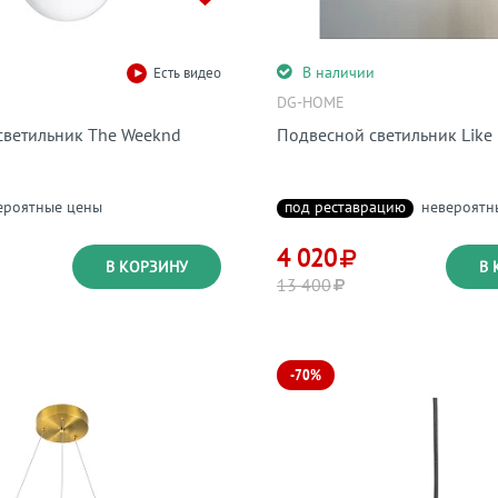
и
В наличии
Есть видео
DG-HOME
светильник The Weeknd
Подвесной светильник Like 
ероятные цены
под реставрацию
невероятн
4 020
В КОРЗИНУ
В 
13 400
-70%