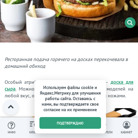
Ресторанная подача горячего на досках перекочевала в
домашний обиход
Особый атрибут для статусной сервировки –
доска для
Используем файлы cookie и
сыра
. Можно найти в продаже множество моделей на
Яндекс.Метрику для улучшения
любой вкус, оснащённых также специальными ножами.
работы сайта. Оставаясь с
нами, вы подтверждаете свое
согласие на их применение
0
ПОДТВЕРЖДАЮ
ИЗБРАННОЕ
ВЫ СМОТРЕЛИ
ИНФО
КАТАЛОГ
КОРЗИНА
КАБИНЕТ