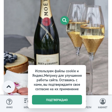
Используем файлы cookie и
Яндекс.Метрику для улучшения
работы сайта. Оставаясь с
нами, вы подтверждаете свое
согласие на их применение
0
ПОДТВЕРЖДАЮ
Красивые бокалы — центральный элемент сервировки
ИЗБРАННОЕ
ВЫ СМОТРЕЛИ
ИНФО
КАТАЛОГ
КОРЗИНА
КАБИНЕТ
стола