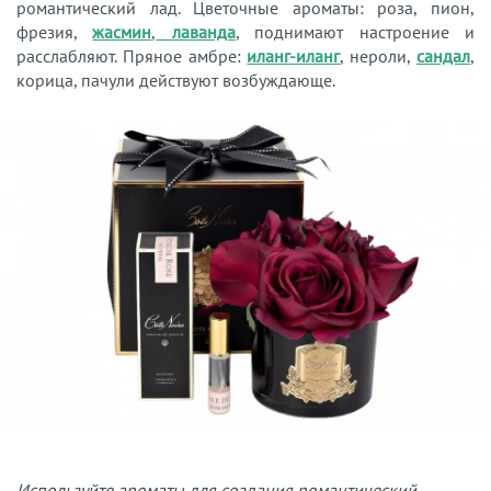
романтический лад. Цветочные ароматы: роза, пион,
фрезия,
жасмин
,
лаванда
, поднимают настроение и
расслабляют. Пряное амбре:
иланг-иланг
, нероли,
сандал
,
корица, пачули действуют возбуждающе.
Используйте ароматы для создания романтический