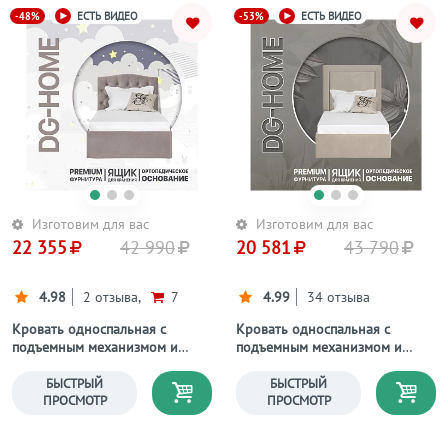
-48%
-53%
ЕСТЬ ВИДЕО
ЕСТЬ ВИДЕО
Изготовим для вас
Изготовим для вас
22 355
42 990
20 581
43 790
4.98
2 отзыва,
7
4.99
34 отзыва
Кровать односпальная с
Кровать односпальная с
подъемным механизмом и
подъемным механизмом и
ящиком для белья 90х200
ящиком для белья 90х200
мокко Грация
бежевая Мелисса
БЫСТРЫЙ
БЫСТРЫЙ
ПРОСМОТР
ПРОСМОТР