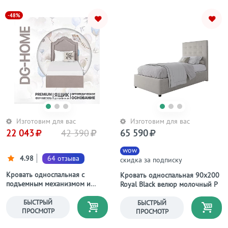
-48%
Изготовим для вас
Изготовим для вас
22 043
42 390
65 590
wow
4.98
64 отзыва
скидка за подписку
Кровать односпальная с
Кровать односпальная 90х200
подъемным механизмом и
Royal Black велюр молочный Р
ящиком для белья 90х200
мокко Одри
БЫСТРЫЙ
БЫСТРЫЙ
ПРОСМОТР
ПРОСМОТР