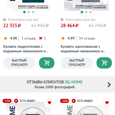
Изготовим для вас
Изготовим для вас
22 355
42 990
28 464
43 790
4.98
3 отзыва,
5
4.99
34 отзыва
Кровать подростковая с
Кровать односпальная с
подъемным механизмом и
подъемным механизмом и
ящиком для белья 90х200
ящиком для белья 90х200
изумрудная "Грация"
дымчато-голубая Мелисса
БЫСТРЫЙ
БЫСТРЫЙ
ПРОСМОТР
ПРОСМОТР
ОТЗЫВЫ КЛИЕНТОВ
DG-HOME
более 2000 фотографий
-53%
-50%
ЕСТЬ ВИДЕО
ЕСТЬ ВИДЕО