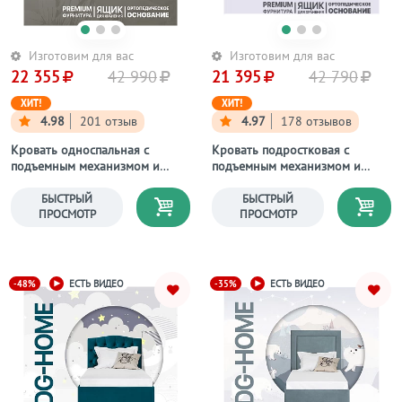
Изготовим для вас
Изготовим для вас
22 355
42 990
21 395
42 790
ХИТ!
ХИТ!
4.98
201 отзыв
4.97
178 отзывов
Кровать односпальная с
Кровать подростковая с
подъемным механизмом и
подъемным механизмом и
ящиком для белья 90х200
ящиком для белья 90х200
кремовая Грация
темно-синяя Вега
БЫСТРЫЙ
БЫСТРЫЙ
ПРОСМОТР
ПРОСМОТР
-48%
-35%
ЕСТЬ ВИДЕО
ЕСТЬ ВИДЕО