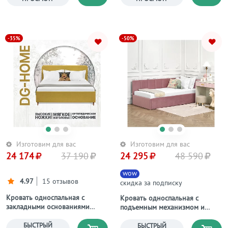
-35%
-50%
Изготовим для вас
Изготовим для вас
24 174
37 190
24 295
48 590
wow
4.97
15 отзывов
скидка за подписку
Кровать односпальная с
Кровать односпальная с
закладными основаниями
подъемным механизмом и
90х200 светло-горчичный
ящиком для белья 90х200
"Сканди"
БЫСТРЫЙ
пыльно-розовая Вега Мини
БЫСТРЫЙ