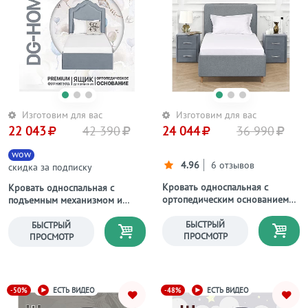
Изготовим для вас
Изготовим для вас
22 043
42 390
24 044
36 990
wow
4.96
6 отзывов
скидка за подписку
Кровать односпальная с
Кровать односпальная с
ортопедическим основанием
подъемным механизмом и
90х200 серо-голубая Costa
ящиком для белья 90х200
серо-голубая Одри
БЫСТРЫЙ
БЫСТРЫЙ
ПРОСМОТР
ПРОСМОТР
-50%
-48%
ЕСТЬ ВИДЕО
ЕСТЬ ВИДЕО