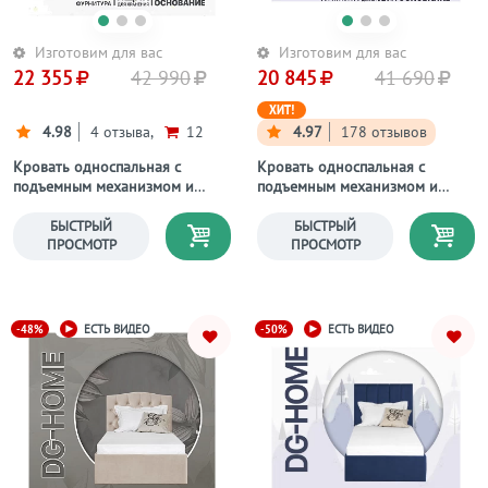
Изготовим для вас
Изготовим для вас
22 355
42 990
20 845
41 690
ХИТ!
4.98
4 отзыва,
12
4.97
178 отзывов
Кровать односпальная с
Кровать односпальная с
подъемным механизмом и
подъемным механизмом и
ящиком для белья 90х200
ящиком для белья 90х200
серо-голубая Грация
мокко Вега
БЫСТРЫЙ
БЫСТРЫЙ
ПРОСМОТР
ПРОСМОТР
-48%
-50%
ЕСТЬ ВИДЕО
ЕСТЬ ВИДЕО