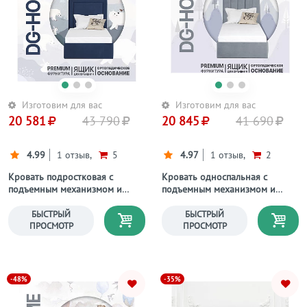
Изготовим для вас
Изготовим для вас
20 581
43 790
20 845
41 690
4.99
1 отзыв,
5
4.97
1 отзыв,
2
Кровать подростковая с
Кровать односпальная с
подъемным механизмом и
подъемным механизмом и
ящиком для белья 90х200
ящиком для белья 90х200
темно-синяя Мелисса
серо-голубая Вега
БЫСТРЫЙ
БЫСТРЫЙ
ПРОСМОТР
ПРОСМОТР
-48%
-35%