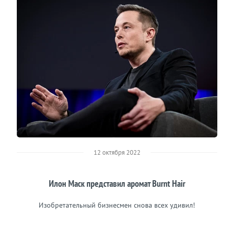
12 октября 2022
Илон Маск представил аромат Burnt Hair
Изобретательный бизнесмен снова всех удивил!