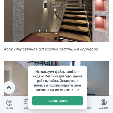
Комбинированное освещение лестницы в коридоре
Используем файлы cookie и
Яндекс.Метрику для улучшения
работы сайта. Оставаясь с
нами, вы подтверждаете свое
согласие на их применение
0
ПОДТВЕРЖДАЮ
ИЗБРАННОЕ
ВЫ СМОТРЕЛИ
ИНФО
КАТАЛОГ
КОРЗИНА
КАБИНЕТ