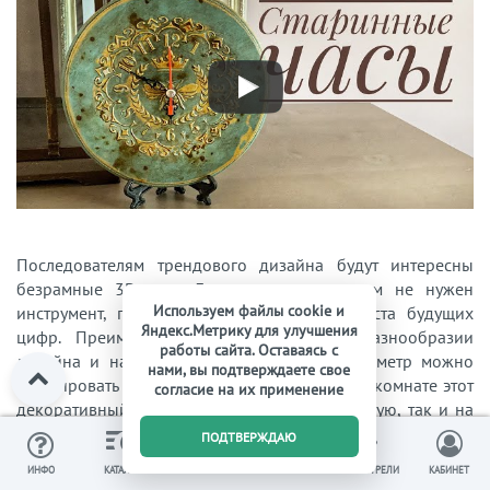
Последователям трендового дизайна будут интересны
безрамные 3D-часы. Для крепления совсем не нужен
Используем файлы cookie и
инструмент, главное – точно разметить места будущих
Яндекс.Метрику для улучшения
цифр. Преимущество их не только в разнообразии
работы сайта. Оставаясь с
дизайна и напыления, но и в том, что диаметр можно
нами, вы подтверждаете свое
регулировать самостоятельно. Т. е. повесить в комнате этот
согласие на их применение
декоративный предмет можно как на широкую, так и на
узкую стену.
0
ПОДТВЕРЖДАЮ
ИЗБРАННОЕ
ВЫ СМОТРЕЛИ
ИНФО
КАТАЛОГ
КОРЗИНА
КАБИНЕТ