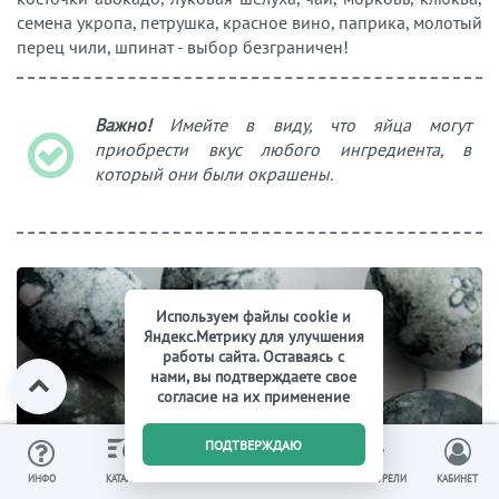
семена укропа, петрушка, красное вино, паприка, молотый
перец чили, шпинат - выбор безграничен!
Важно!
Имейте в виду, что яйца могут
приобрести вкус любого ингредиента, в
который они были окрашены.
Используем файлы cookie и
Яндекс.Метрику для улучшения
работы сайта. Оставаясь с
нами, вы подтверждаете свое
согласие на их применение
0
ПОДТВЕРЖДАЮ
ИЗБРАННОЕ
ВЫ СМОТРЕЛИ
ИНФО
КАТАЛОГ
КОРЗИНА
КАБИНЕТ