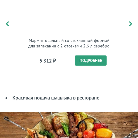
Мармит овальный со стеклянной формой
Марм
для запекания с 2 отсеками 2,6 л серебро
формой 
781-512
5 312
₽
4 
ПОДРОБНЕЕ
Красивая подача шашлыка в ресторане