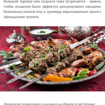
большой тарелке или подносе тоже встречается – важно,
чтобы угощение было эффектно декорировано овощами,
базиликом, кинзой или, к примеру, маринованным луком с
зёрнышками граната.
Нарядная сервировка шашлыка на блюде в ресторане