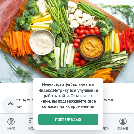
Используем файлы cookie и
Яндекс.Метрику для улучшения
работы сайта. Оставаясь с
Ассорти ярких свежих овощей подавайте с лёгкими
нами, вы подтверждаете свое
соусами
согласие на их применение
0
ПОДТВЕРЖДАЮ
Уместен будет и лёгкий салат с заправкой из оливкового
масла и трав. Майонез – слишком калорийный соус, лучше
ИЗБРАННОЕ
ВЫ СМОТРЕЛИ
ИНФО
КАТАЛОГ
КОРЗИНА
КАБИНЕТ