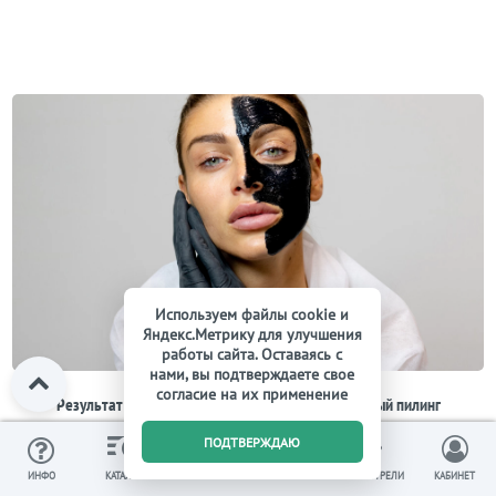
Используем файлы cookie и
Яндекс.Метрику для улучшения
работы сайта. Оставаясь с
нами, вы подтверждаете свое
согласие на их применение
Результат налицо: кому и зачем нужен карбоновый пилинг
0
ПОДТВЕРЖДАЮ
Рассказываем, почему эта процедура стала настоящим бьюти-
хитом.
ИЗБРАННОЕ
ВЫ СМОТРЕЛИ
ИНФО
КАТАЛОГ
КОРЗИНА
КАБИНЕТ