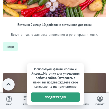
Витамин С и еще 10 добавок и витаминов для кожи
Все, что нужно для восстановления и регенерации кожи.
ЛИЦО
Используем файлы cookie и
Яндекс.Метрику для улучшения
работы сайта. Оставаясь с
нами, вы подтверждаете свое
согласие на их применение
0
ПОДТВЕРЖДАЮ
ИЗБРАННОЕ
ВЫ СМОТРЕЛИ
ИНФО
КАТАЛОГ
КОРЗИНА
КАБИНЕТ