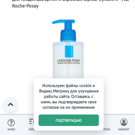
Roche-Posay
Используем файлы cookie и
Яндекс.Метрику для улучшения
работы сайта. Оставаясь с
нами, вы подтверждаете свое
согласие на их применение
0
ПОДТВЕРЖДАЮ
ИЗБРАННОЕ
ВЫ СМОТРЕЛИ
ИНФО
КАТАЛОГ
КОРЗИНА
КАБИНЕТ