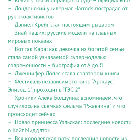
Кевин Спейси оправдан в суде – официально!
Лондонский универмаг Harrods пострадал от
рук экоактивистов
Дэниел Крейг стал настоящим рыцарем
Знай наших: русские модели на главных
мировых показах
Вот так Кара: как девочка из богатой семьи
стала самой узнаваемой супермоделью
современности – биография от А до Я
Дженнифер Лопес стала соавтором книги
Фестиваль независимого кино “Артхаус:
Эпизод 1” проходит в “ГЭС-2”
Хроники Алека Болдуина: вспоминаем, что
случилось на съемках фильма "Ржавчина" и что
происходит сейчас
Новая принцесса Уэльская: последние новости
о Кейт Миддлтон
Вся королевская рать: последние новости из