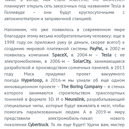
планирует открыть сеть закусочных под названием Tesla в
Голливуде – они будут круглосуточными с
автокинотеатром и заправочной станцией.
Напомним, что уже появилось в современном мире
благодаря этому весьма изобретательному человеку: еще в
1998 году он приложил руку (и деньги, скорее всего!) к
созданию мировой платежной системы
PayPal,
в 2002-м
появилась компания
SpaceX,
в 2004-м –
Tesla
с ее
электромобилями, в 2006-м –
SolarCity,
занимающаяся
разработкой и производством солнечных панелей, в 2013
году Маск придумал проект вакуумного
поезда
Hyperloop,
в 2016-м мы узнали об еще одном
инновационном проекте –
The Boring Company
– в стенах
которого занимаются строительством транспортных
тоннелей в формате 3D. И о
Neuralink,
разрабатывающей
специальные чипы, которые будут вживлять в мозг, чтобы
помогать парализованным людям. А в 2019-м миру
представили электромобиль-пикап нового
поколения
Cybertruck
. То ли еще будет! Удачи вам, мистер