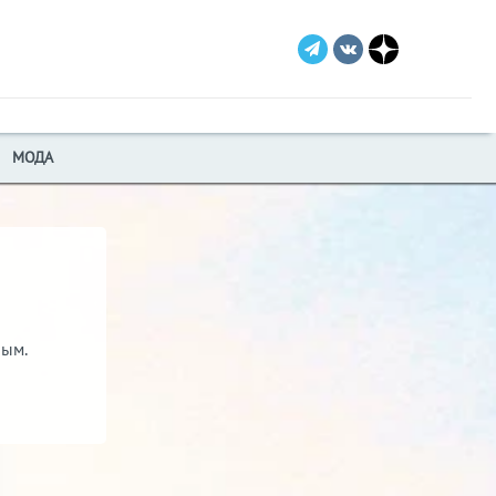
МОДА
ным.