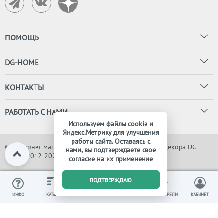
ПОМОЩЬ
DG-HOME
КОНТАКТЫ
РАБОТАТЬ С НАМИ
Используем файлы cookie и
Яндекс.Метрику для улучшения
работы сайта. Оставаясь с
© Интернет магазин дизайнерской мебели, света и декора DG-
нами, вы подтверждаете свое
HOME, 2012-2026. Все права защищены
согласие на их применение
0
ПОДТВЕРЖДАЮ
ИЗБРАННОЕ
ВЫ СМОТРЕЛИ
ИНФО
КАТАЛОГ
КОРЗИНА
КАБИНЕТ