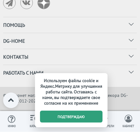
ПОМОЩЬ
DG-HOME
КОНТАКТЫ
РАБОТАТЬ С НАМИ
Используем файлы cookie и
Яндекс.Метрику для улучшения
работы сайта. Оставаясь с
© Интернет магазин дизайнерской мебели, света и декора DG-
нами, вы подтверждаете свое
HOME, 2012-2026. Все права защищены
согласие на их применение
0
ПОДТВЕРЖДАЮ
ИЗБРАННОЕ
ВЫ СМОТРЕЛИ
ИНФО
КАТАЛОГ
КОРЗИНА
КАБИНЕТ