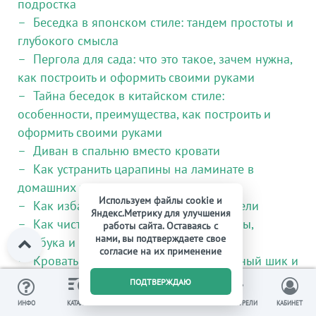
подростка
Беседка в японском стиле: тандем простоты и
глубокого смысла
Пергола для сада: что это такое, зачем нужна,
как построить и оформить своими руками
Тайна беседок в китайском стиле:
особенности, преимущества, как построить и
оформить своими руками
Диван в спальню вместо кровати
Как устранить царапины на ламинате в
домашних условиях
Используем файлы cookie и
Как избавиться от запаха новой мебели
Яндекс.Метрику для улучшения
Как чистить мебель и корзины из лозы,
работы сайта. Оставаясь с
нами, вы подтверждаете свое
бамбука и ротанга?
согласие на их применение
Кровать в японском стиле — аскетичный шик и
восточный колорит в спальне
0
ПОДТВЕРЖДАЮ
Интерьер уютного очага или кухня с диваном
ИЗБРАННОЕ
ВЫ СМОТРЕЛИ
ИНФО
КАТАЛОГ
КОРЗИНА
КАБИНЕТ
Как защитить ванную от плесени: способы