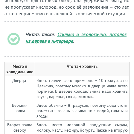
используют для готовых блюд: она удерживает влагу, но
не пропускает кислород, но срок её разложения — сто лет,
а это неприемлемо в нынешней экологической ситуации.
Читать также:
Стильно и экологично: потолок
из дерева в интерьере
.
Место в
Что там хранить
холодильнике
Дверца
Здесь теплее всего: примерно + 10 градусов по
Цельсию, поэтому молоко в дверце чаще всего
портится. В дверце холодильника надо хранить
соусы, варенье, соки, алкоголь.
Верхняя
Здесь обычно + 8 градусов, поэтому сюда стоит
полка
поместить зелень в стаканах с водой, салаты и
ягоды.
Вторая полка
Здесь место молочной продукции: сырам,
сверху
молоку, маслу, кефиру, йогурту. Также на вторую