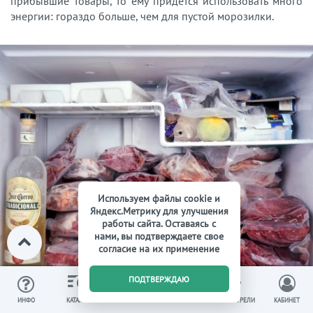
прибывшие товары, то ему придётся использовать много
энергии: гораздо больше, чем для пустой морозилки.
Используем файлы cookie и
Яндекс.Метрику для улучшения
работы сайта. Оставаясь с
нами, вы подтверждаете свое
согласие на их применение
0
ПОДТВЕРЖДАЮ
ИЗБРАННОЕ
ВЫ СМОТРЕЛИ
ИНФО
КАТАЛОГ
КОРЗИНА
КАБИНЕТ