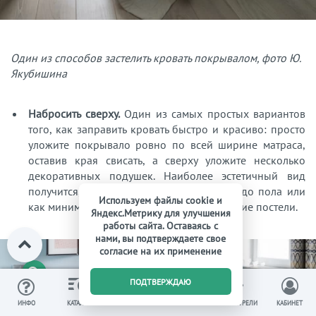
Один из способов застелить кровать покрывалом, фото Ю.
Якубишина
Набросить сверху.
Один из самых простых вариантов
того, как заправить кровать быстро и красиво: просто
уложите покрывало ровно по всей ширине матраса,
оставив края свисать, а сверху уложите несколько
декоративных подушек. Наиболее эстетичный вид
получится, если накидка будет доходить до пола или
Используем файлы cookie и
как минимум полностью скрывать основание постели.
Яндекс.Метрику для улучшения
работы сайта. Оставаясь с
нами, вы подтверждаете свое
согласие на их применение
0
ПОДТВЕРЖДАЮ
ИЗБРАННОЕ
ВЫ СМОТРЕЛИ
ИНФО
КАТАЛОГ
КОРЗИНА
КАБИНЕТ