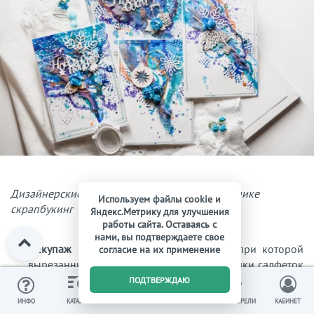
Дизайнерские открытки с Новым годом в технике
Используем файлы cookie и
скрапбукинг
Яндекс.Метрику для улучшения
работы сайта. Оставаясь с
нами, вы подтверждаете свое
Декупаж
– разновидность аппликации, при которой
согласие на их применение
вырезанные бумажные рисунки или кусочки салфеток
0
приклеивают на поверхность открытки и покрывают
ПОДТВЕРЖДАЮ
лаком.
ИЗБРАННОЕ
ВЫ СМОТРЕЛИ
ИНФО
КАТАЛОГ
КОРЗИНА
КАБИНЕТ