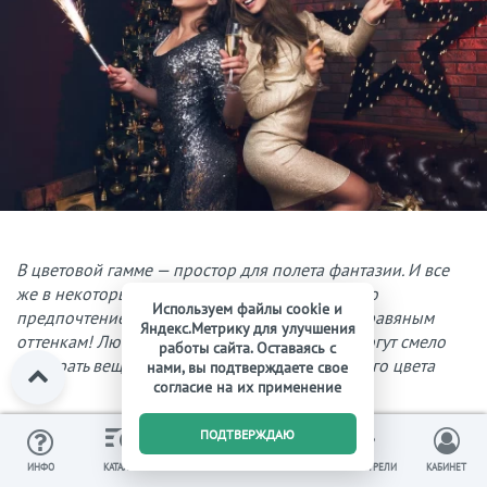
В цветовой гамме — простор для полета фантазии. И все
же в некоторых рекомендациях говорится, что
Используем файлы cookie и
предпочтение стоит отдавать изумрудным и травяным
Яндекс.Метрику для улучшения
оттенкам! Любители менее броских цветов могут смело
работы сайта. Оставаясь с
выбирать вещи серого, молочного, коричневого цвета
нами, вы подтверждаете свое
согласие на их применение
Цветовая гамма праздничного наряда должна
0
ПОДТВЕРЖДАЮ
соответствовать символике года. Беспроигрышными
вариантами станут все оттенки зеленого – от нежного
ИЗБРАННОЕ
ВЫ СМОТРЕЛИ
ИНФО
КАТАЛОГ
КОРЗИНА
КАБИНЕТ