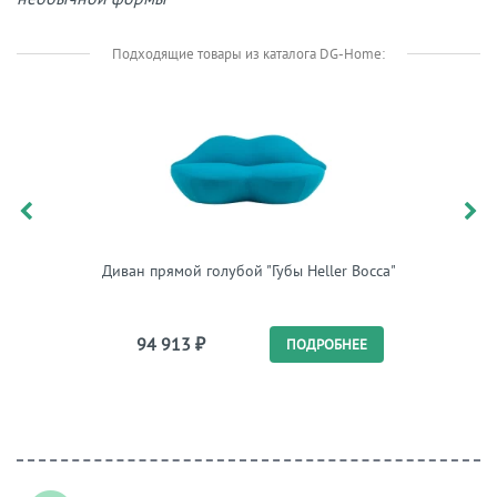
Подходящие товары из каталога DG-Home:
Диван прямой голубой "Губы Heller Bocca"
Диван 
94 913
₽
82 
ПОДРОБНЕЕ