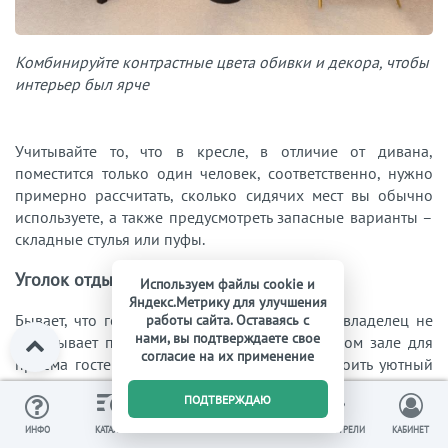
Комбинируйте контрастные цвета обивки и декора, чтобы
интерьер был ярче
Учитывайте то, что в кресле, в отличие от дивана,
поместится только один человек, соответственно, нужно
примерно рассчитать, сколько сидячих мест вы обычно
используете, а также предусмотреть запасные варианты –
складные стулья или пуфы.
Уголок отдыха с креслом
Используем файлы cookie и
Яндекс.Метрику для улучшения
Бывает, что гостиной в доме нет вовсе или владелец не
работы сайта. Оставаясь с
нами, вы подтверждаете свое
испытывает потребности в отдельном большом зале для
согласие на их применение
приёма гостей. В этом случае можно обустроить уютный
уголок с мягким креслом возле камина или в другом
0
ПОДТВЕРЖДАЮ
удобном месте.
ИЗБРАННОЕ
ВЫ СМОТРЕЛИ
ИНФО
КАТАЛОГ
КОРЗИНА
КАБИНЕТ