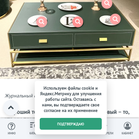
Используем файлы cookie и
Яндекс.Метрику для улучшения
Журнальный стол зеленого цвета
работы сайта. Оставаясь с
нами, вы подтверждаете свое
согласие на их применение
«Хороший тон»: зеленый и палевый розовый – то,
что мы привыкли видеть в ванной
0
ПОДТВЕРЖДАЮ
Тенденции последнего года изменились. В интерьере
ИЗБРАННОЕ
ВЫ СМОТРЕЛИ
ИНФО
КАТАЛОГ
КОРЗИНА
КАБИНЕТ
ванной комнаты розовый фламинго потерял позиции. В