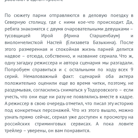
По сюжету парни отправляются в деловую поездку в
Северную столицу, где с ними кое-что происходит. Да,
ребята знакомятся с двумя очаровательными девушками –
тусовщицей Ирой (Ирина Старшенбаум) и
виолончелисткой Настей (Елизавета Базыкина). После
этого размеренная и спокойная жизнь парней делится
надвое – отсюда, собственно, и название сериала. Что ж,
одну загадку режиссера и автора сценария мы разгадали.
Попробуем справиться и с остальными по ходу всех 9
серий. Немаловажный факт: сценарий оба актера
положительно оценили еще во время читки, поэтому, не
раздумывая, согласились сниматься у Тодоровского – если
учесть, что они еще ни разу не появлялись вместе в кадре.
А режиссер в свою очередь отметил, что писал эту историю
под конкретных персонажей. Что из этого вышло, можно
узнать прямо сейчас, сериал уже доступен к просмотру на
российских стриминговых сервисах. А пока ловите
трейлер – уверены, он вам понравится.