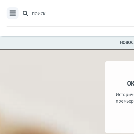
ПОИСК
НОВОС
ОК
Историч
премьер