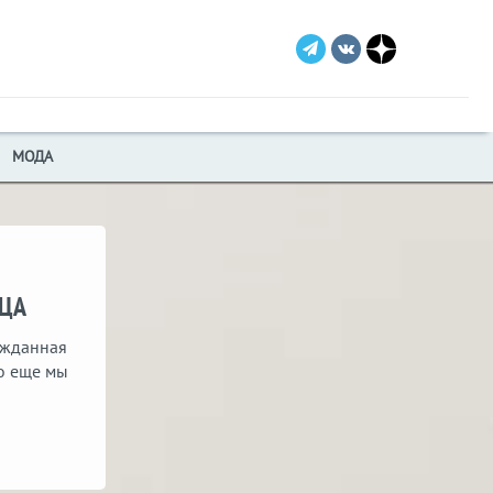
МОДА
ЯЦА
ожданная
о еще мы