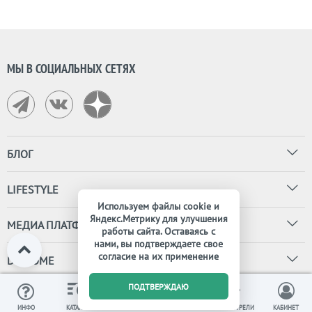
МЫ В СОЦИАЛЬНЫХ СЕТЯХ
БЛОГ
LIFESTYLE
Используем файлы cookie и
Яндекс.Метрику для улучшения
МЕДИА ПЛАТФОРМА
работы сайта. Оставаясь с
нами, вы подтверждаете свое
согласие на их применение
DG HOME
0
ПОДТВЕРЖДАЮ
ИЗБРАННОЕ
ВЫ СМОТРЕЛИ
ИНФО
КАТАЛОГ
КОРЗИНА
КАБИНЕТ
© Интернет магазин дизайнерской мебели, света и декора DG-