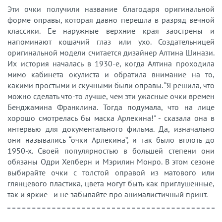
Эти очки получили название благодаря оригинальной
форме оправы, которая давно перешла в разряд вечной
классики. Ее наружные верхние края заострены и
напоминают кошачий глаз или ухо. Создательницей
оригинальной модели считается дизайнер Алтина Шинази.
Их история началась в 1930-е, когда Алтина проходила
мимо кабинета окулиста и обратила внимание на то,
какими простыми и скучными были оправы. “Я решила, что
можно сделать что-то лучше, чем эти ужасные очки времен
Бенджамина Франклина. Тогда подумала, что на лице
хорошо смотрелась бы маска Арлекина!" - сказала она в
интервью для документального фильма. Да, изначально
они назывались “очки Арлекина”, и так было вплоть до
1950-х. Своей популярностью в большей степени они
обязаны Одри Хепберн и Мэрилин Монро. В этом сезоне
выбирайте очки с толстой оправой из матового или
глянцевого пластика, цвета могут быть как приглушенные,
так и яркие - и не забывайте про анималистичный принт.