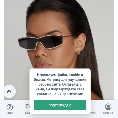
Используем файлы cookie и
Яндекс.Метрику для улучшения
работы сайта. Оставаясь с
нами, вы подтверждаете свое
согласие на их применение
0
ПОДТВЕРЖДАЮ
ИЗБРАННОЕ
ВЫ СМОТРЕЛИ
ИНФО
КАТАЛОГ
КОРЗИНА
КАБИНЕТ