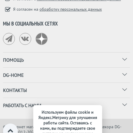
Я согласен на
обработку персональных данных
МЫ В СОЦИАЛЬНЫХ СЕТЯХ
ПОМОЩЬ
DG-HOME
КОНТАКТЫ
РАБОТАТЬ С НАМИ
Используем файлы cookie и
Яндекс.Метрику для улучшения
работы сайта. Оставаясь с
© Интернет магазин дизайнерской мебели, света и декора DG-
нами, вы подтверждаете свое
HOME, 2012-2026. Все права защищены