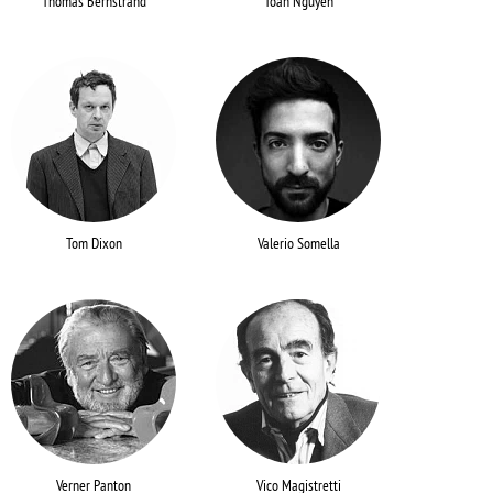
Thomas Bernstrand
Toan Nguyen
Tom Dixon
Valerio Somella
Verner Panton
Vico Magistretti