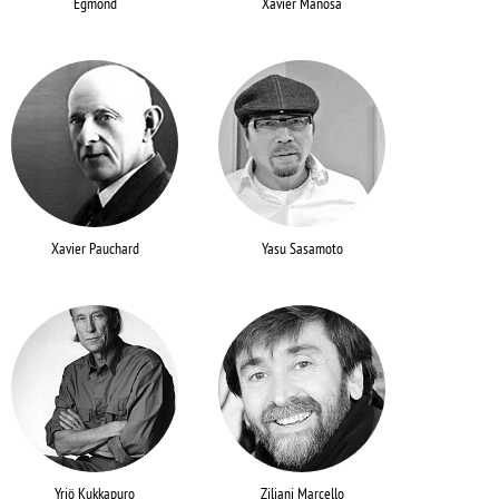
Egmond
Xavier Mañosa
Xavier Pauchard
Yasu Sasamoto
Yrjö Kukkapuro
Ziliani Marcello