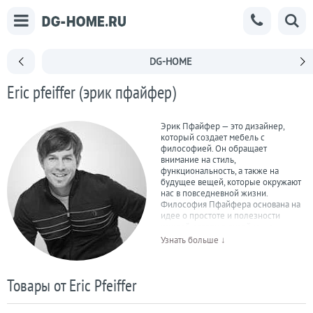
DG-HOME
Eric pfeiffer (эрик пфайфер)
Эрик Пфайфер — это дизайнер,
который создает мебель с
философией. Он обращает
внимание на стиль,
функциональность, а также на
будущее вещей, которые окружают
нас в повседневной жизни.
Философия Пфайфера основана на
идее о простоте и полезности
каждой детали в дизайне, на
принципах красоты и
Узнать больше ↓
необходимости. Пфайфер владеет
собственной студией, которая
получила мировое признание.
Товары от Eric Pfeiffer
Продукция студии представлена в
более, чем 350 магазинах в Европе,
Америке, Японии. Уже через год