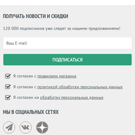
после основания студии работы
Пфайфера были приобретены не
только частными клиентами, но и
ПОЛУЧАТЬ НОВОСТИ И СКИДКИ
Музеем современного искусства SF
для своей коллекции. Среди
клиентов Пфайфера — такие
120 000 подписчиков уже следят за нашими предложениями!
компании, как Gap Inc., Levi’s, Burton
Snowboards, The North Face, Paul
Frank Industries и Williams Sonoma.
Особенно известны в мире его
необычные кофейные столы
пластичной формы.
Я согласен с
правилами магазина
Я согласен с
политикой обработки персональных данных
Я согласен на
обработку персональных данных
МЫ В СОЦИАЛЬНЫХ СЕТЯХ