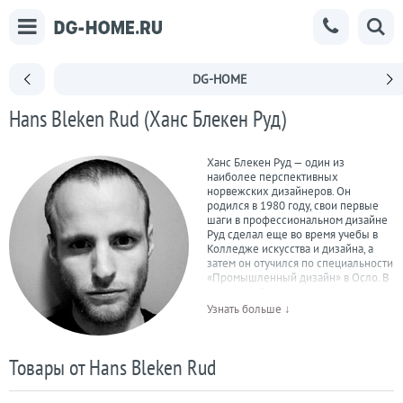
DG-HOME
Hans Bleken Rud (Ханс Блекен Руд)
Ханс Блекен Руд — один из
наиболее перспективных
норвежских дизайнеров. Он
родился в 1980 году, свои первые
шаги в профессиональном дизайне
Руд сделал еще во время учебы в
Колледже искусства и дизайна, а
затем он отучился по специальности
«Промышленный дизайн» в Осло. В
основном Руд сосредоточился на
создании систем освещения, с 2007
Узнать больше ↓
года он сотрудничает с компанией
GLAMOX. Для дизайнера в работе
особенно важна простота и
Товары от Hans Bleken Rud
удобство использования его
моделей в повседневной жизни. Он
не гонится за титулами и создает