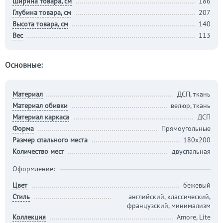
Ширина товара, см
186
Глубина товара, см
207
Высота товара, см
140
Вес
113
Основные:
Материал
ДСП, ткань
Материал обивки
велюр, ткань
Материал каркаса
ДСП
Форма
Прямоугольные
Размер спального места
180х200
Количество мест
двуспальная
Оформление:
Цвет
бежевый
Стиль
английский, классический,
французский, минимализм
Коллекция
Amore, Lite