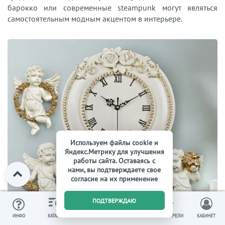
барокко или современные steampunk могут являться
самостоятельным модным акцентом в интерьере.
Используем файлы cookie и
Яндекс.Метрику для улучшения
работы сайта. Оставаясь с
нами, вы подтверждаете свое
согласие на их применение
0
ПОДТВЕРЖДАЮ
ИЗБРАННОЕ
ВЫ СМОТРЕЛИ
ИНФО
КАТАЛОГ
КОРЗИНА
КАБИНЕТ