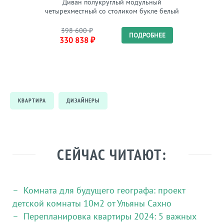
Диван полукруглый модульный
Кофейны
четырехместный со столиком букле белый
Fabro
398 600
₽
78 
ПОДРОБНЕЕ
330 838
₽
КВАРТИРА
ДИЗАЙНЕРЫ
СЕЙЧАС ЧИТАЮТ:
Комната для будущего географа: проект
детской комнаты 10м2 от Ульяны Сахно
Перепланировка квартиры 2024: 5 важных