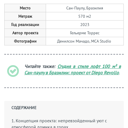
Место
Сан-Паулу, Бразилия
Метраж
570 м2
Год реализации
2023
Автор проекта
Гельерме Торрес
Фотографии
Денилсон Мачадо, MCA Studio
Читайте также:
Студия в стиле лофт 100 м² в
Сан-паулу в Бразилии: проект от Diego Revollo
.
СОДЕРЖАНИЕ
1. Концепция проекта: непревзойденный уют с
атмосферой домика в горах