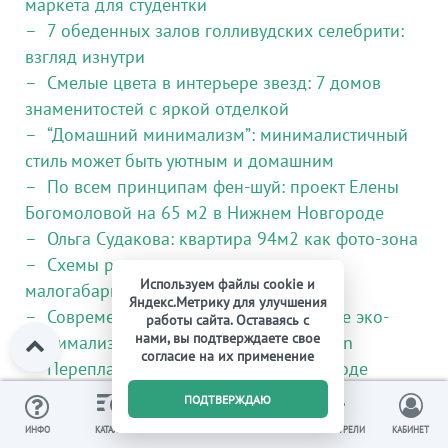
маркета для студентки
7 обеденных залов голливудских селебрити:
взгляд изнутри
Смелые цвета в интерьере звезд: 7 домов
знаменитостей с яркой отделкой
“Домашний минимализм”: минималистичный
стиль может быть уютным и домашним
По всем принципам фен-шуй: проект Елены
Богомоловой на 65 м2 в Нижнем Новгороде
Ольга Судакова: квартира 94м2 как фото-зона
Схемы размещения кровати в
Используем файлы cookie и
малогабаритной спальне
Яндекс.Метрику для улучшения
Современный интерьер офиса в стиле эко-
работы сайта. Оставаясь с
нами, вы подтверждаете свое
минимализм: проект студии Make Design
согласие на их применение
Перепланировка квартиры в пригороде
Белгорода: 140м2 для мамы-любительницы
0
ПОДТВЕРЖДАЮ
пастельных тонов и мужественного сына-
ИЗБРАННОЕ
ВЫ СМОТРЕЛИ
ИНФО
КАТАЛОГ
КОРЗИНА
КАБИНЕТ
студента