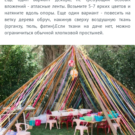
вложений - атласные ленты. Возьмите 5-7 ярких цветов и
натяните вдоль опоры. Еще один вариант - повесить на
ветку дерева обруч, накинув сверху воздушную ткань
(органзу, тюль, фатин).Если ткани на даче нет, можно
ограничиться обычной хлопковой простыней.