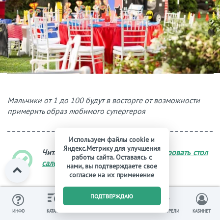
Мальчики от 1 до 100 будут в восторге от возможности
примерить образ любимого супергероя
Используем файлы cookie и
Яндекс.Метрику для улучшения
Читайте также:
Как красиво сервировать стол
работы сайта. Оставаясь с
салфетками и соблюсти этикет
.
нами, вы подтверждаете свое
согласие на их применение
0
ПОДТВЕРЖДАЮ
Вечеринка для Русалки
ИЗБРАННОЕ
ВЫ СМОТРЕЛИ
ИНФО
КАТАЛОГ
КОРЗИНА
КАБИНЕТ