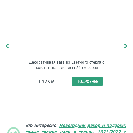
Декоративная ваза из цветного стекла с
Ваза кер
золотым напылением 23 см серая
"Вещицы"
1 273
₽
7 
ПОДРОБНЕЕ
Это интересно
:
Новогодний декор и подарки:
самые свежие идеи и тренды 2021/2022 с