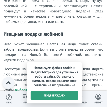
Нейтральные ароматы: сандал, бергамот, мирт, мускус,
зеленый чай – с терпкими и освежающими нотами
подойдут в качестве новогоднего подарка 2022
мужчинам, более нежные – цветочные, сладкие – для
любимых: девушки, жены или мамы.
Изящные подарки любимой
Чего хочет женщина? Настоящая леди хочет сказки,
заботы, волшебства. Если вы стоите перед выбором, что
подарить на Новый Год своей любимой, поделимся
идеями подарков.
Используем файлы cookie и
Несмотря на то, что многие мужчины привыкли дарить
Яндекс.Метрику для улучшения
любимым деньги, хотя бы в новогодние и рождественские
работы сайта. Оставаясь с
праздники этого точно не стоит делать. Ни одна сумма не
нами, вы подтверждаете свое
заменит женщине внимания. Потратьте время,
согласие на их применение
чтобы
выбрать достойный подарок
0
ПОДТВЕРЖДАЮ
Арома-свечи, интерьерные духи, диффузоры
ИЗБРАННОЕ
ВЫ СМОТРЕЛИ
ИНФО
КАТАЛОГ
КОРЗИНА
КАБИНЕТ