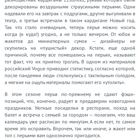
декорированы воздушными страусиными перьями. Одни
надевали его на завтрак с подругами, другие выгуливали в
театр, а третьи встречали в таком кардигане Новый год.
Так что стало очевидным, теперь перья можно носить
когда (и куда!) угодно, а не только вечером. От юбок и
жакетов до миниатюрных сумок — дизайнеры не
скупились на «пушистый» декор. Кстати, еще одной
причиной, почему все помешались на перьях, называют
тот факт, что их приятно трогать. В одном из материалов
российский Vogue приводил статистику, согласно которой,
после пандемии люди столкнулись с тактильным голодом,
а мягкие на ощупь материалы помогают его «утолить».
В этом сезоне перья по-прежнему не сдают фэшн-
позиций, что, конечно, радует в преддверии новогодних
праздников. Уютные посиделки в ресторане, поход на
балет и встреча с семьей за городом — полагаем, что ваш
календарь уже расписан по минутам. А если нет, то самое
время это исправить. Впрочем, так или иначе, а жакет или
топ с перьями вам однозначно пригодится.