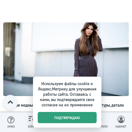
Используем файлы cookie и
Яндекс.Метрику для улучшения
работы сайта. Оставаясь с
нами, вы подтверждаете свое
Самые модные платья 2022 года: тренды, цвета, фактуры, детали
согласие на их применение
0
Мы продолжаем знакомить вас с ключевыми тенденциями сезона.
ПОДТВЕРЖДАЮ
И выбираем то самое платье!
ИЗБРАННОЕ
ВЫ СМОТРЕЛИ
ИНФО
КАТАЛОГ
КОРЗИНА
КАБИНЕТ