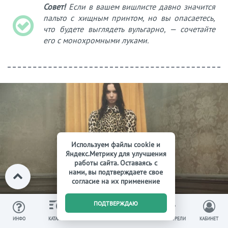
Совет!
Если в вашем вишлисте давно значится
пальто с хищным принтом, но вы опасаетесь,
что будете выглядеть вульгарно, — сочетайте
его с монохромными луками.
Используем файлы cookie и
Яндекс.Метрику для улучшения
работы сайта. Оставаясь с
нами, вы подтверждаете свое
согласие на их применение
0
ПОДТВЕРЖДАЮ
ИЗБРАННОЕ
ВЫ СМОТРЕЛИ
ИНФО
КАТАЛОГ
КОРЗИНА
КАБИНЕТ