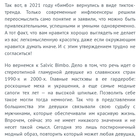
Так вот, в 2021 году «бимбо» вернулись в виде тикток-
тренда. Только современные инфлюенсеры решили
переосмыслить само понятие и заявили, что можно быть
привлекательными, успешными и умными одновременно.
А тот факт, что вам нравится хорошо выглядеть не делает
из вас легкомысленную красотку, даже если окружающим
нравится думать иначе. И с этим утверждением трудно не
согласиться!
Но вернемся к Salvic Bimbo. Дело в том, что речь идет о
стереотипной гламурной девушке из славянских стран
1990-х и 2000-х. Главные мастхэвы в ее гардеробе:
роскошные меха и украшения, а еще самые модные
сапоги тех лет — на высокой шпильке. Позволить себе
такое могли тогда немногие. Так что в представлении
большинства эти девушки связывали свою судьбу с
мужчинами, которые обеспечивали им красивую жизнь.
Впрочем, сейчас это не имеет никакого значения и не
несет такой смысл. Сегодня это лишь постироничный
модный образ, повторить который может любая девушка,