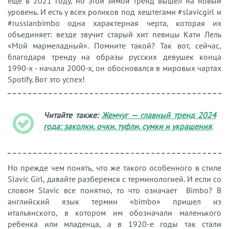
еще в 2021 году, но этой зимой тренд вышел на новый
уровень. И есть у всех роликов под хештегами #slavicgirl и
#russianbimbo одна характерная черта, которая их
объединяет: везде звучит старый хит певицы Кати Лель
«Мой мармеладный». Помните такой? Так вот, сейчас,
благодаря тренду на образы русских девушек конца
1990-х - начала 2000-х, он обосновался в мировых чартах
Spotify. Вот это успех!
Читайте также:
Жемчуг — главный тренд 2024
года: заколки, очки, туфли, сумки и украшения
.
Но прежде чем понять, что же такого особенного в стиле
Slavic Girl, давайте разберемся с терминологией. И если со
словом Slavic все понятно, то что означает Bimbo? В
английский язык термин «bimbo» пришел из
итальянского, в котором им обозначали маленького
ребенка или младенца, а в 1920-е годы так стали