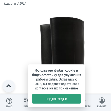
Сапоги ABRA
Используем файлы cookie и
Яндекс.Метрику для улучшения
работы сайта. Оставаясь с
нами, вы подтверждаете свое
согласие на их применение
0
ПОДТВЕРЖДАЮ
ИЗБРАННОЕ
ВЫ СМОТРЕЛИ
ИНФО
КАТАЛОГ
КОРЗИНА
КАБИНЕТ