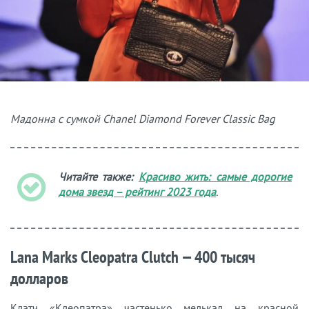
Мадонна с сумкой Chanel Diamond Forever Classic Bag
Читайте также:
Красиво жить: самые дорогие
дома звезд – рейтинг 2023 года
.
Lana Marks Cleopatra Clutch — 400 тысяч
долларов
Клатч «Клеопатра» частенько мелькал на красной