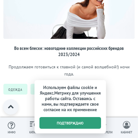
Во всем блеске: новогодние коллекции российских брендов
2023/2024
Продолжаем готовиться к главной (и самой волшебной!) ночи
года.
Используем файлы cookie и
ОДЕЖДА
СТИЛЬ
ТРЕНДЫ
Яндекс.Метрику для улучшения
работы сайта. Оставаясь с
нами, вы подтверждаете свое
согласие на их применение
0
ПОДТВЕРЖДАЮ
ИЗБРАННОЕ
ВЫ СМОТРЕЛИ
ИНФО
КАТАЛОГ
КОРЗИНА
КАБИНЕТ