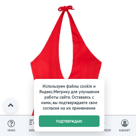
Используем файлы cookie и
Яндекс.Метрику для улучшения
работы сайта. Оставаясь с
нами, вы подтверждаете свое
согласие на их применение
0
ПОДТВЕРЖДАЮ
ИЗБРАННОЕ
ВЫ СМОТРЕЛИ
ИНФО
КАТАЛОГ
КОРЗИНА
КАБИНЕТ