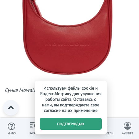
Используем файлы cookie и
Сумка Mowalola
Яндекс.Метрику для улучшения
работы сайта. Оставаясь с
нами, вы подтверждаете свое
согласие на их применение
0
ПОДТВЕРЖДАЮ
ИЗБРАННОЕ
ВЫ СМОТРЕЛИ
ИНФО
КАТАЛОГ
КОРЗИНА
КАБИНЕТ