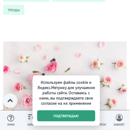
ТРЕНДЫ
Используем файлы cookie и
Яндекс.Метрику для улучшения
работы сайта. Оставаясь с
нами, вы подтверждаете свое
согласие на их применение
0
ПОДТВЕРЖДАЮ
Очень символично: 10 лучших бьюти-средств с розой
ИЗБРАННОЕ
ВЫ СМОТРЕЛИ
ИНФО
КАТАЛОГ
КОРЗИНА
КАБИНЕТ