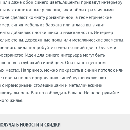
ры или даже обои синего цвета. Акценты придадут интерьеру
ярны как однотонные решения, так и обои с различными
 тоне сделают комнату романтичной, а геометрические
ер, синяя мебель из бархата или атласа выглядит
ементы добавляют нотки шика и изысканности. Интерьер
о белые стены, деревянные полы или металлические элементы.
менного вида попробуйте сочетать синий цвет с белым и
остранство. Идеи для синего интерьера могут быть
шенная в глубокий синий цвет. Она станет центром
х местах. Например, можно покрасить в синий потолок или
кие советы по декорированию синей кухни включают
ся с мраморными столешницами и металлическими
дивидуальность. Важно соблюдать баланс. Не перегружайте
ного жилья.
ПОЛУЧАТЬ НОВОСТИ И СКИДКИ