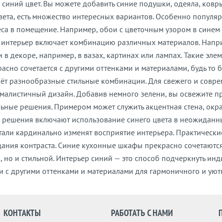
в синий цвет. Вы можете добавить синие подушки, одеяла, ков
цвета, есть множество интересных вариантов. Особенно попул
еса в помещение. Например, обои с цветочным узором в синем
интерьер включает комбинацию различных материалов. Наприм
и в декоре, например, в вазах, картинах или лампах. Такие эл
красно сочетается с другими оттенками и материалами, будь т
аёт разнообразные стильные комбинации. Для свежего и совре
малистичный дизайн. Добавив немного зелени, вы освежите пр
льные решения. Примером может служить акцентная стена, окра
 решения включают использование синего цвета в неожиданны
етали кардинально изменят восприятие интерьера. Практичес
здания контраста. Синие кухонные шкафы прекрасно сочетают
, но и стильной. Интерьер синий — это способ подчеркнуть ин
ии с другими оттенками и материалами для гармоничного и уют
КОНТАКТЫ
РАБОТАТЬ С НАМИ