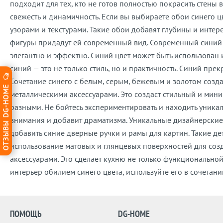
подходит для тех, кто не готов полностью покрасить стены 
свежесть и динамичность. Если вы выбираете обои синего 
узорами и текстурами. Такие обои добавят глубины и интер
фигуры придадут ей современный вид. Современный синий 
элегантно и эффектно. Синий цвет может быть использован 
синий — это не только стиль, но и практичность. Синий пре
Сочетание синего с белым, серым, бежевым и золотом созд
ОТЗЫВЫ DG-HOME
металлическими аксессуарами. Это создаст стильный и мини
разными. Не бойтесь экспериментировать и находить уника
внимания и добавит драматизма. Уникальные дизайнерские
добавить синие дверные ручки и рамы для картин. Такие д
использование матовых и глянцевых поверхностей для со
аксессуарами. Это сделает кухню не только функциональной
интерьер обилием синего цвета, используйте его в сочетан
ПОМОЩЬ
DG-HOME