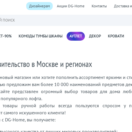
Дизайнерам
Акции DG-Home
Контакты
Доставка и
Й ПОИСК
Т -90%
КОМОДЫ ТУМБЫ ШКАФЫ
АУТЛЕТ
ДЕКОР
КРОВАТИ
ительство в Москве и регионах
новый магазин или хотите пополнить ассортимент яркими и с
ью предложим вам более 10 000 наименований предметов дек
айте представлен огромный выбор товаров для дома любы
 популярного лофта.
 товары ручной работы всегда пользуются спросом у по
т самого искушенного клиента!
 с DG-Home, вы получаете:
ысокого качества от лучших мировых производителей;