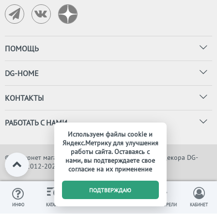
ПОМОЩЬ
DG-HOME
КОНТАКТЫ
РАБОТАТЬ С НАМИ
Используем файлы cookie и
Яндекс.Метрику для улучшения
работы сайта. Оставаясь с
© Интернет магазин дизайнерской мебели, света и декора DG-
нами, вы подтверждаете свое
HOME, 2012-2026. Все права защищены
согласие на их применение
0
ПОДТВЕРЖДАЮ
ИЗБРАННОЕ
ВЫ СМОТРЕЛИ
ИНФО
КАТАЛОГ
КОРЗИНА
КАБИНЕТ