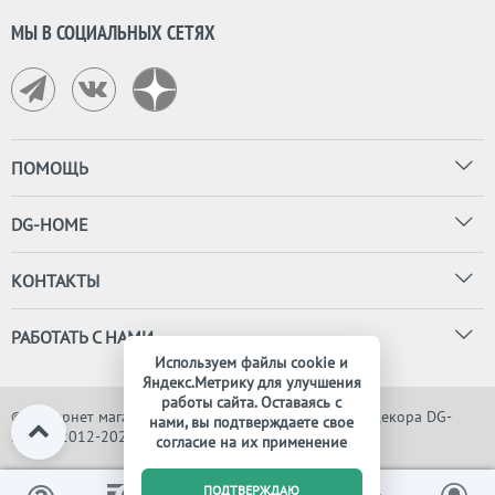
МЫ В СОЦИАЛЬНЫХ СЕТЯХ
ПОМОЩЬ
DG-HOME
КОНТАКТЫ
РАБОТАТЬ С НАМИ
Используем файлы cookie и
Яндекс.Метрику для улучшения
работы сайта. Оставаясь с
© Интернет магазин дизайнерской мебели, света и декора DG-
нами, вы подтверждаете свое
HOME, 2012-2026. Все права защищены
согласие на их применение
0
ПОДТВЕРЖДАЮ